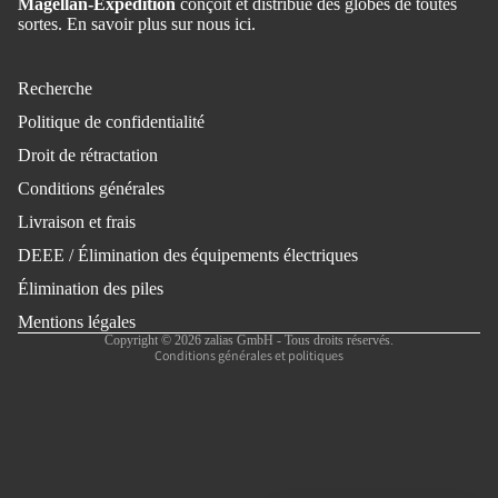
Magellan-Expedition
conçoit et distribue des globes de toutes
sortes.
En savoir plus sur nous ici.
Recherche
Politique de confidentialité
Droit de rétractation
Conditions générales
Politique de remboursement
Livraison et frais
Politique de confidentialité
DEEE / Élimination des équipements électriques
Conditions d’utilisation
Politique d’expédition
Élimination des piles
Mentions légales
Mentions légales
Copyright © 2026 zalias GmbH - Tous droits réservés.
Conditions générales et politiques