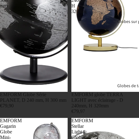
300
240mm,
mm
H
320mm
Globes sur 
Globes de t
EMFORM Globe Série
EMFORM globe TERRA
PLANET, D 240 mm, H 300 mm
LIGHT avec éclairage - D
€79,90
240mm, H 320mm
€79,97
EMFORM
EMFORM
Gagarin
Stellar
Globe
Light
Mini-
Globus