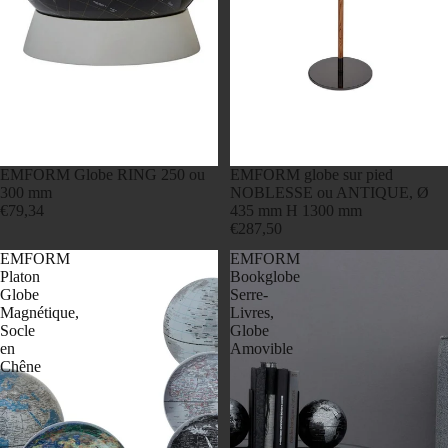
EMFORM Globe RING 250 ou
EMFORM globe sur pied
300 mm
NOBLESSE ou ANTIQUE, Ø
€79,34
435 mm H 1300 mm
€287,50
EMFORM
EMFORM
Platon
Bookglobe
Globe
Serre-
Magnétique,
Livres,
Socle
Globe
en
Amovible
Chêne