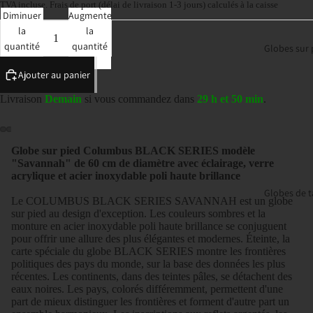
TVA incluse.
Frais de port
(délai de livraison 1-3 jours) calculés à la caisse
Diminuer
Augmenter
la
la
quantité
quantité
Globes sur 
Ajouter au panier
Livraison
Demain
si vous commandez dans
29 h et 50 min
.
Globe sur pied Columbus BLACK SERIES modèle
"Savannah" de 60 cm de diamètre avec éclairage, verre
acrylique et acier inoxydable poli haute brillance
Globes de t
Le COLUMBUS BLACK SERIES SAVANNAH est un globe
sur pied au design d'exception. Les couleurs sombres et la
monture en acier inoxydable poli haute brillance se conjuguent
pour offrir une allure des plus élégantes et modernes. Éteinte, la
carte spéciale du globe BLACK SERIES montre les frontières
politiques des pays du monde, sur la base des données les plus
récentes. Les continents, dans des teintes pâles, se détachent des
eaux noires. Les pays, colorés différemment, permettent d'une
part de mieux distinguer les frontières et forment d'autre part un