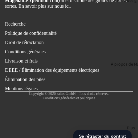
Guide des g
Magellan-Expedition
conçoit et distribue des globes de toutes
sortes.
En savoir plus sur nous ici.
Recherche
Politique de confidentialité
Droit de rétractation
Conditions générales
Politique de remboursement
Livraison et frais
Politique de confidentialité
À propos de M
DEEE / Élimination des équipements électriques
Conditions d’utilisation
Politique d’expédition
Élimination des piles
Mentions légales
Mentions légales
Copyright © 2026 zalias GmbH - Tous droits réservés.
Conditions générales et politiques
Plus