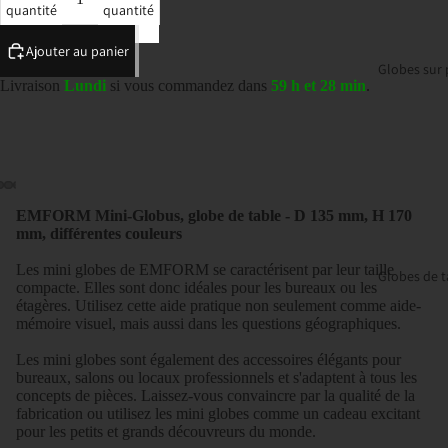
quantité
quantité
Ajouter au panier
Globes sur 
Livraison
Lundi
si vous commandez dans
59 h et 28 min
.
EMFORM Mini-Globus, globe de table - D 135 mm, H 170
mm, différentes couleurs
Les mini globes de EMFORM se caractérisent par leur taille
Globes de t
compacte. Elles sont donc idéales pour les bureaux ou les
étagères. Utilisez cette aide pratique non seulement comme aide-
mémoire visuel, mais aussi dans les questions géographiques.
Les mini globes sont également des accessoires élégants pour
bureaux, salons ou locaux professionnels et s'adaptent à tous les
concepts de pièces. Laissez-vous convaincre par la qualité de la
fabrication ou utilisez les mini globes comme un cadeau excitant
pour les petits et grands découvreurs du monde.