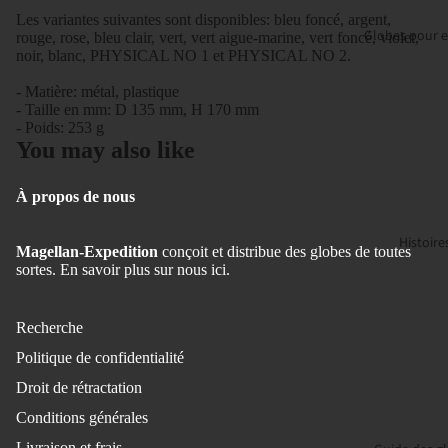
Les variantes suivantes sont disponibles: bleu foncé, argent,
Globes pour e
rouge, rose, bleu clair, vert, vert aigue-marine, vert foncé, violet,
noir, blanc, PHYSICAL NO 1 et PHYSICAL NO 2.
- Matière: métal, plastique
- Taille en mm: D 135 mm, H 170 mm
- Poids: 253 g
You may also like
À propos de nous
Histoire
Magellan-Expedition
conçoit et distribue des globes de toutes
sortes.
En savoir plus sur nous ici.
Recherche
Politique de confidentialité
Droit de rétractation
Conditions générales
Politique de remboursement
Livraison et frais