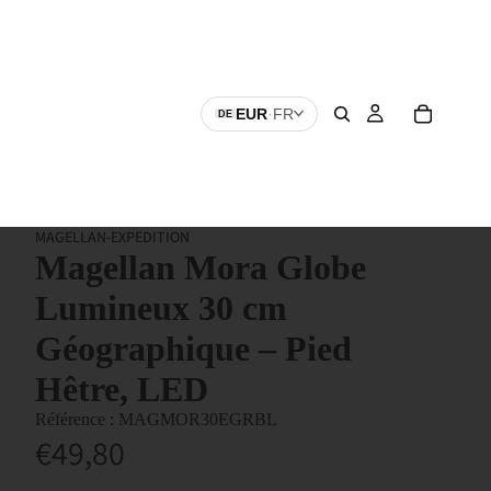
EUR
·
FR
DE
MAGELLAN-EXPEDITION
Magellan Mora Globe
Lumineux 30 cm
Géographique – Pied
Hêtre, LED
MAGMOR30EGRBL
€49,80